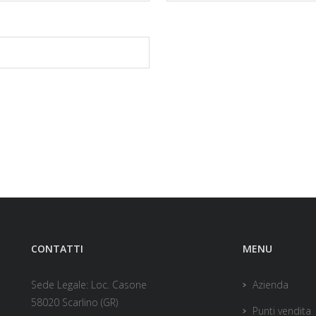
CONTATTI
MENU
Sede Legale: Loc. Casone
Azienda
58020 Scarlino (GR)
Punti vendita