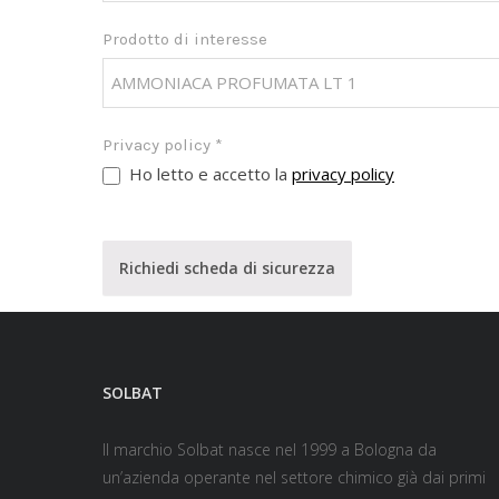
Prodotto di interesse
Privacy policy
*
Ho letto e accetto la
privacy policy
Richiedi scheda di sicurezza
SOLBAT
Il marchio Solbat nasce nel 1999 a Bologna da
un’azienda operante nel settore chimico già dai primi