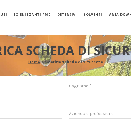
FUSI
IGIENIZZANTI PMC
DETERSIVI
SOLVENTI
AREA DOW
ICA SCHEDA DI SICU
Home
»
Scarica scheda di sicurezza
Cognome
*
Azienda o professione