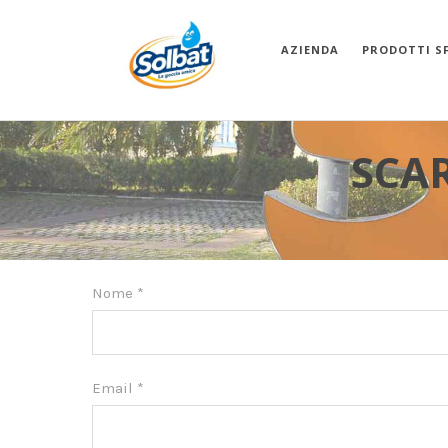
AZIENDA
PRODOTTI S
SCAR
Nome
*
Email
*