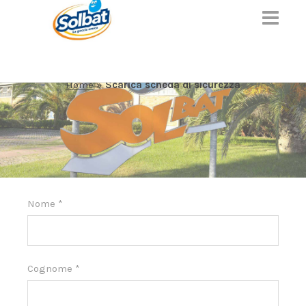
SCARICA SCHEDA DI SICUREZZA
Home
»
Scarica scheda di sicurezza
Nome
*
Cognome
*