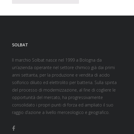
SOLBAT
Il marchio Solbat nasce nel 1999 a Bologna da
un’azienda operante nel settore chimico già dai primi
anni settanta, per la produzione e vendita di acido
solforico diluito ed elettrolito per batteria. Sulla spinta
del processo di modernizzazione, al fine di cogliere le
opportunità del mercato, ha progressivamente
consolidato i propri punti di forza ed ampliato il suo
raggio d’azione a livello merceologico e geografico.