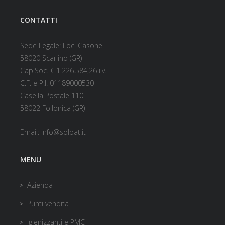
CONTATTI
Sede Legale: Loc. Casone
58020 Scarlino (GR)
Cap.Soc. € 1.226.584,26 i.v.
C.F. e P.I. 01189000530
Casella Postale 110
58022 Follonica (GR)
Email:
info@solbat.it
MENU
Azienda
Punti vendita
Igienizzanti e PMC