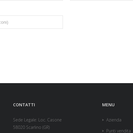
CONTATTI
MENU
Sede Legale: Loc. Casone
Azienda
58020 Scarlino (GR)
Punti vendita