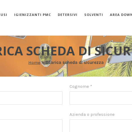
FUSI
IGIENIZZANTI PMC
DETERSIVI
SOLVENTI
AREA DOW
ICA SCHEDA DI SICU
Home
»
Scarica scheda di sicurezza
Cognome
*
Azienda o professione