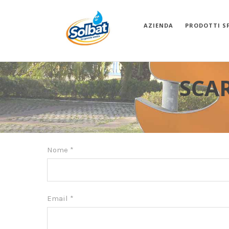
AZIENDA
PRODOTTI S
SCAR
Nome
*
Email
*