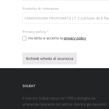
Prodotto di interesse
Privacy policy
*
Ho letto e accetto la
privacy policy
Richiedi scheda di sicurezza
SOLBAT
Il marchio Solbat nasce nel 1999 a Bologna da
un’azienda operante nel settore chimico già dai primi