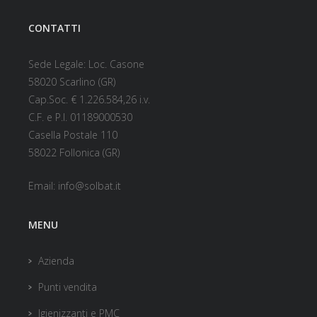
CONTATTI
Sede Legale: Loc. Casone
58020 Scarlino (GR)
Cap.Soc. € 1.226.584,26 i.v.
C.F. e P.I. 01189000530
Casella Postale 110
58022 Follonica (GR)
Email:
info@solbat.it
MENU
Azienda
Punti vendita
Igienizzanti e PMC