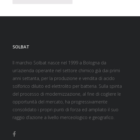
SOLBAT
Il marchio Solbat nasce nel 1999 a Bologna da
un’azienda operante nel settore chimico già dai primi
anni settanta, per la produzione e vendita di acido
solforico diluito ed elettrolito per batteria. Sulla spinta
del processo di modernizzazione, al fine di cogliere le
opportunità del mercato, ha progressivamente
consolidato i propri punti di forza ed ampliato il suo
raggio d’azione a livello merceologico e geografico.