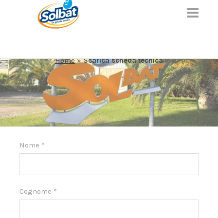
SCARICA SCHEDA TECNICA
Home
»
Scarica scheda tecnica
Nome
*
Cognome
*