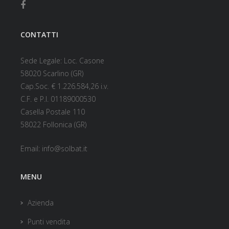
CONTATTI
Sede Legale: Loc. Casone
58020 Scarlino (GR)
Cap.Soc. € 1.226.584,26 i.v.
C.F. e P.I. 01189000530
Casella Postale 110
58022 Follonica (GR)
Email:
info@solbat.it
MENU
Azienda
Punti vendita