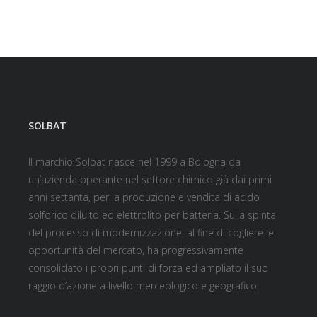
SOLBAT
Il marchio Solbat nasce nel 1999 a Bologna da
un’azienda operante nel settore chimico già dai primi
anni settanta, per la produzione e vendita di acido
solforico diluito ed elettrolito per batteria. Sulla spinta
del processo di modernizzazione, al fine di cogliere le
opportunità del mercato, ha progressivamente
consolidato i propri punti di forza ed ampliato il suo
raggio d’azione a livello merceologico e geografico.