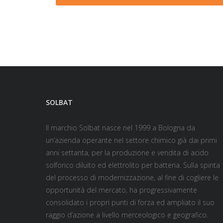
SOLBAT
Il marchio Solbat nasce nel 1999 a Bologna da
un’azienda operante nel settore chimico già dai primi
anni settanta, per la produzione e vendita di acido
solforico diluito ed elettrolito per batteria. Sulla spinta
del processo di modernizzazione, al fine di cogliere le
opportunità del mercato, ha progressivamente
consolidato i propri punti di forza ed ampliato il suo
raggio d’azione a livello merceologico e geografico.