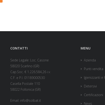
CONTATTI
MENU
Sede Legale: Loc. Casone
Azienda
58020 Scarlino (GR)
Punti vendita
Cap.Soc. € 1.226.584,26 i.v.
Igienizzanti e
C.F. e P.I. 01189000530
Casella Postale 110
Detersivi
58022 Follonica (GR)
Certificazioni
Email:
info@solbat.it
News