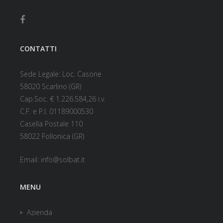
CONTATTI
Sede Legale: Loc. Casone
58020 Scarlino (GR)
Cap.Soc. € 1.226.584,26 i.v.
C.F. e P.I. 01189000530
Casella Postale 110
58022 Follonica (GR)
Email:
info@solbat.it
MENU
Azienda