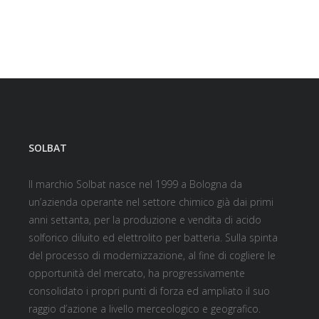
SOLBAT
Il marchio Solbat nasce nel 1999 a Bologna da
un’azienda operante nel settore chimico già dai primi
anni settanta, per la produzione e vendita di acido
solforico diluito ed elettrolito per batteria. Sulla spinta
del processo di modernizzazione, al fine di cogliere le
opportunità del mercato, ha progressivamente
consolidato i propri punti di forza ed ampliato il suo
raggio d’azione a livello merceologico e geografico.