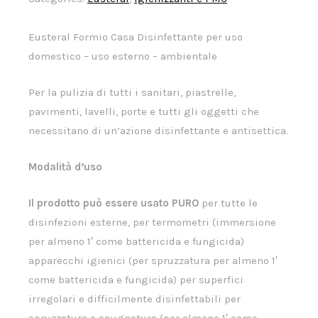
Eusteral Formio Casa Disinfettante per uso
domestico – uso esterno – ambientale
Per la pulizia di tutti i sanitari, piastrelle,
pavimenti, lavelli, porte e tutti gli oggetti che
necessitano di un’azione disinfettante e antisettica.
Modalità d’uso
Il prodotto può essere usato PURO
per tutte le
disinfezioni esterne, per termometri (immersione
per almeno 1′ come battericida e fungicida)
apparecchi igienici (per spruzzatura per almeno 1′
come battericida e fungicida) per superfici
irregolari e difficilmente disinfettabili per
spruzzatura e spugnatura (per almeno 1′ come