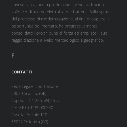
anni settanta, per la produzione e vendita di acido
solforico diluito ed elettrolito per batteria. Sulla spinta
del processo di modernizzazione, al fine di cogliere le
opportunità del mercato, ha progressivamente
consolidato i propri punti di forza ed ampliato il suo
raggio d’azione a livello merceologico e geografico.
CONTATTI
Sede Legale: Loc. Casone
58020 Scarlino (GR)
Cap.Soc. € 1.226.584,26 i.v.
C.F. e P.I. 01189000530
Casella Postale 110
58022 Follonica (GR)