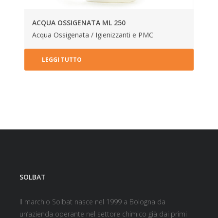
ACQUA OSSIGENATA ML 250
Acqua Ossigenata / Igienizzanti e PMC
LEGGI TUTTO
SOLBAT
Il marchio Solbat nasce nel 1999 a Bologna da
un’azienda operante nel settore chimico già dai primi