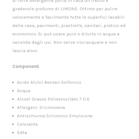
di forte detergente porta in casa un fresco e
gradevole profumo di LIMONE. Ottimo per pulire
velocemente e facilmente tutte le superfici lavabili
della casa, pavimenti, piastrelle, sanitari, pratico ed
economico. Si può usare puro o diluito in acqua a
seconda degli usi. Non serve risciacquare e non
lascia aloni.
Componenti
Acido Alchil Benzen Solfonico
Acqua
Alcool Grasso Polietossilato 7 O.E.
Allergeni: D-Limonene
Antischiuma Siliconico Emulsione
Colorante
Edta