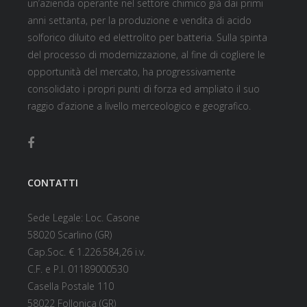
un’azienda operante nel settore chimico già dai primi
anni settanta, per la produzione e vendita di acido
solforico diluito ed elettrolito per batteria. Sulla spinta
del processo di modernizzazione, al fine di cogliere le
opportunità del mercato, ha progressivamente
consolidato i propri punti di forza ed ampliato il suo
raggio d’azione a livello merceologico e geografico.
CONTATTI
Sede Legale: Loc. Casone
58020 Scarlino (GR)
Cap.Soc. € 1.226.584,26 i.v.
C.F. e P.I. 01189000530
Casella Postale 110
58022 Follonica (GR)