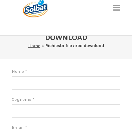
RICHIESTA FILE AREA
DOWNLOAD
Home
»
Richiesta file area download
Area
Nome
*
download
Cognome
*
Email
*