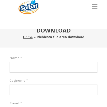
RICHIESTA FILE AREA
DOWNLOAD
Home
»
Richiesta file area download
Area
Nome
*
download
Cognome
*
Email
*