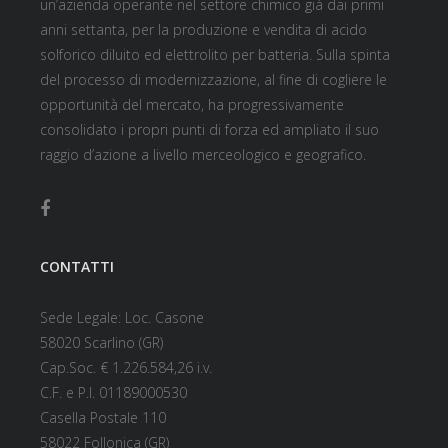
un’azienda operante nel settore chimico già dai primi
anni settanta, per la produzione e vendita di acido
solforico diluito ed elettrolito per batteria. Sulla spinta
del processo di modernizzazione, al fine di cogliere le
opportunità del mercato, ha progressivamente
consolidato i propri punti di forza ed ampliato il suo
raggio d’azione a livello merceologico e geografico.
CONTATTI
Sede Legale: Loc. Casone
58020 Scarlino (GR)
Cap.Soc. € 1.226.584,26 i.v.
C.F. e P.I. 01189000530
Casella Postale 110
58022 Follonica (GR)