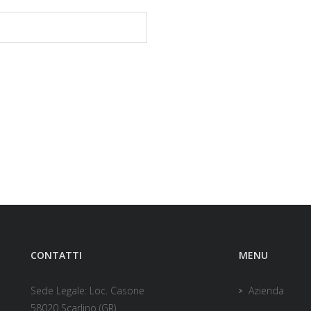
CONTATTI
MENU
Sede Legale: Loc. Casone
Azienda
58020 Scarlino (GR)