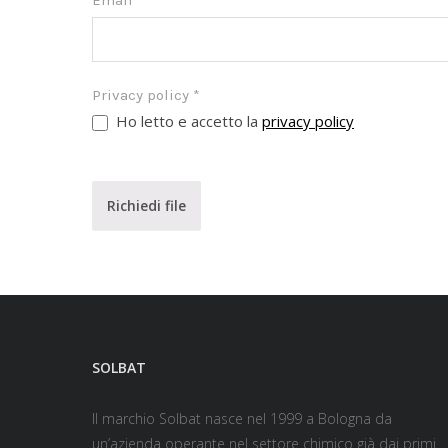
Email
*
Privacy policy
*
Ho letto e accetto la
privacy policy
Richiedi file
SOLBAT
Il marchio Solbat nasce nel 1999 a Bologna da
un’azienda operante nel settore chimico già dai primi