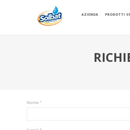
AZIENDA
PRODOTTI S
RICHI
Area
Nome
*
download