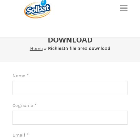
RICHIESTA FILE AREA
DOWNLOAD
Home
»
Richiesta file area download
Area
Nome
*
download
Cognome
*
Email
*