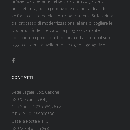
un’azienda operante nel settore chimico già dai primi
anni settanta, per la produzione e vendita di acido
solforico diluito ed elettrolito per batteria. Sulla spinta
del processo di modernizzazione, al fine di cogliere le
opportunità del mercato, ha progressivamente
consolidato i propri punti di forza ed ampliato il suo
raggio d’azione a livello merceologico e geografico.
CONTATTI
Sede Legale: Loc. Casone
58020 Scarlino (GR)
Cap.Soc. € 1.226.584,26 i.v.
C.F. e P.I. 01189000530
Casella Postale 110
58022 Follonica (GR)