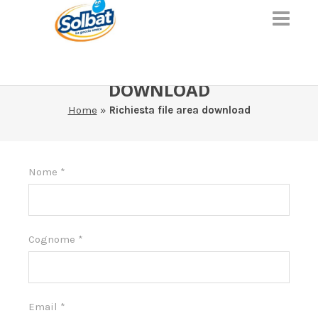
RICHIESTA FILE AREA
DOWNLOAD
Home
»
Richiesta file area download
Area
Nome
*
download
Cognome
*
Email
*