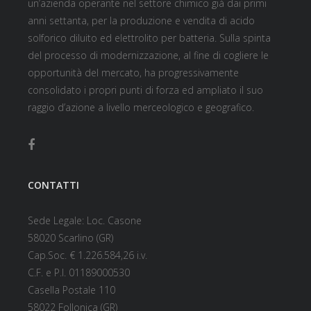
un’azienda operante nel settore chimico già dai primi
anni settanta, per la produzione e vendita di acido
solforico diluito ed elettrolito per batteria. Sulla spinta
del processo di modernizzazione, al fine di cogliere le
opportunità del mercato, ha progressivamente
consolidato i propri punti di forza ed ampliato il suo
raggio d’azione a livello merceologico e geografico.
CONTATTI
Sede Legale: Loc. Casone
58020 Scarlino (GR)
Cap.Soc. € 1.226.584,26 i.v.
C.F. e P.I. 01189000530
Casella Postale 110
58022 Follonica (GR)