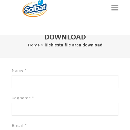
RICHIESTA FILE AREA
DOWNLOAD
Home
»
Richiesta file area download
Area
Nome
*
download
Cognome
*
Email
*