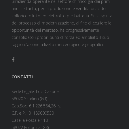
un’azienda operante nel settore chimico già dai primi
anni settanta, per la produzione e vendita di acido
solforico diluito ed elettrolito per batteria. Sulla spinta
del processo di modernizzazione, al fine di cogliere le
opportunità del mercato, ha progressivamente
consolidato i propri punti di forza ed ampliato il suo
raggio d’azione a livello merceologico e geografico.
CONTATTI
Sede Legale: Loc. Casone
58020 Scarlino (GR)
Cap.Soc. € 1.226.584,26 i.v.
C.F. e P.I. 01189000530
Casella Postale 110
58022 Follonica (GR)