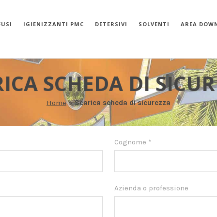
FUSI
IGIENIZZANTI PMC
DETERSIVI
SOLVENTI
AREA DOW
ICA SCHEDA DI SICU
Home
»
Scarica scheda di sicurezza
Cognome
*
Azienda o professione