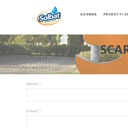
AZIENDA
PRODOTTI S
SCAR
Nome
*
Email
*