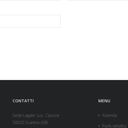
CONTATTI
MENU
Sede Legale: Loc. Casone
Azienda
58020 Scarlino (GR)
Punti vendita