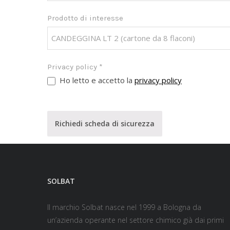
Prodotto di interesse
Privacy policy
*
Ho letto e accetto la
privacy policy
Richiedi scheda di sicurezza
SOLBAT
Il marchio Solbat nasce nel 1999 a Bologna da
un’azienda operante nel settore chimico già dai primi