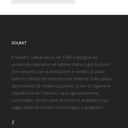
SOLBAT
Il marchio Solbat nasce nel 1999 a Bologna da
un’azienda operante nel settore chimico già dai primi
anni settanta, per la produzione e vendita di acido
solforico diluito ed elettrolito per batteria. Sulla spinta
del processo di modernizzazione, al fine di cogliere le
opportunità del mercato, ha progressivamente
consolidato i propri punti di forza ed ampliato il suo
raggio d’azione a livello merceologico e geografico.