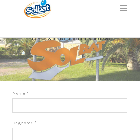
SCARICA SCHEDA DI SICUREZZA
Home
»
Scarica scheda di sicurezza
Nome
*
Cognome
*