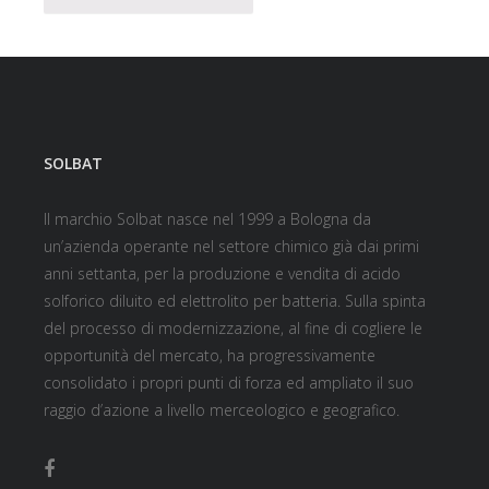
SOLBAT
Il marchio Solbat nasce nel 1999 a Bologna da
un’azienda operante nel settore chimico già dai primi
anni settanta, per la produzione e vendita di acido
solforico diluito ed elettrolito per batteria. Sulla spinta
del processo di modernizzazione, al fine di cogliere le
opportunità del mercato, ha progressivamente
consolidato i propri punti di forza ed ampliato il suo
raggio d’azione a livello merceologico e geografico.