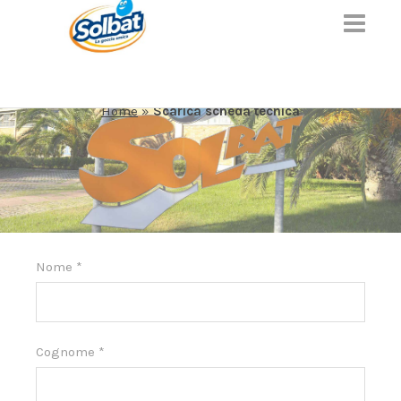
SCARICA SCHEDA TECNICA
Home
»
Scarica scheda tecnica
Nome
*
Cognome
*