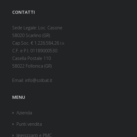
CONTATTI
Sede Legale: Loc. Casone
58020 Scarlino (GR)
Cap.Soc. € 1.226.584,26 i.v.
C.F. e P.I. 01189000530
Casella Postale 110
58022 Follonica (GR)
Email:
info@solbat.it
MENU
Azienda
Punti vendita
Igienizzanti e PMC