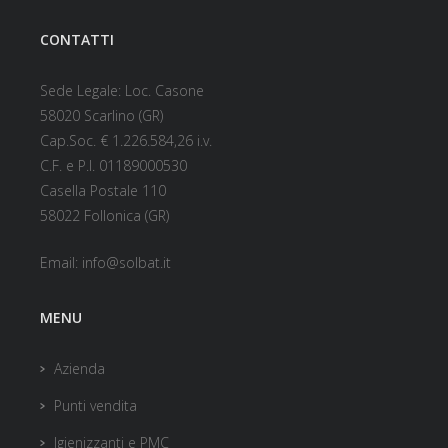
CONTATTI
Sede Legale: Loc. Casone
58020 Scarlino (GR)
Cap.Soc. € 1.226.584,26 i.v.
C.F. e P.I. 01189000530
Casella Postale 110
58022 Follonica (GR)
Email:
info@solbat.it
MENU
Azienda
Punti vendita
Igienizzanti e PMC