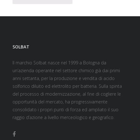
SOLBAT
Il marchio Solbat nasce nel 1999 a Bologna da
un’azienda operante nel settore chimico già dai primi
anni settanta, per la produzione e vendita di acido
solforico diluito ed elettrolito per batteria. Sulla spinta
del processo di modernizzazione, al fine di cogliere le
opportunità del mercato, ha progressivamente
consolidato i propri punti di forza ed ampliato il suo
raggio d’azione a livello merceologico e geografico.