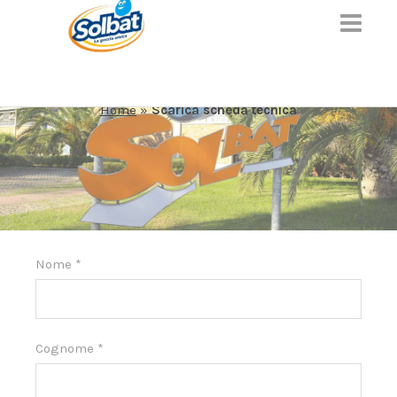
SCARICA SCHEDA TECNICA
Home
»
Scarica scheda tecnica
Nome
*
Cognome
*