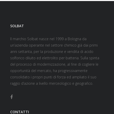
SOLBAT
Il marchio Solbat nasce nel 1999 a Bologna da
un’azienda operante nel settore chimico già dai primi
anni settanta, per la produzione e vendita di acido
solforico diluito ed elettrolito per batteria. Sulla spinta
del processo di modernizzazione, al fine di cogliere le
opportunità del mercato, ha progressivamente
consolidato i propri punti di forza ed ampliato il suo
raggio d’azione a livello merceologico e geografico.
CONTATTI