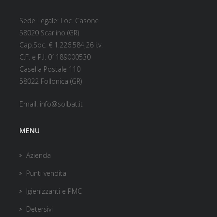
Sede Legale: Loc. Casone
58020 Scarlino (GR)
Cap.Soc. € 1.226.584,26 i.v.
C.F. e P.I. 01189000530
Casella Postale 110
58022 Follonica (GR)
Email:
info@solbat.it
MENU
Azienda
Punti vendita
Igienizzanti e PMC
Detersivi